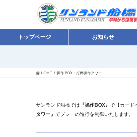
コ
ナ
ン
ビ
テ
ゲ
ン
ー
ツ
シ
トップページ
お知らせ
に
ョ
移
ン
動
に
移
動
HOME
操作 BOX・打席操作タワー
サンランド船橋では
『操作BOX』
で【カード
タワー』
でプレーの進行を制御いたします。