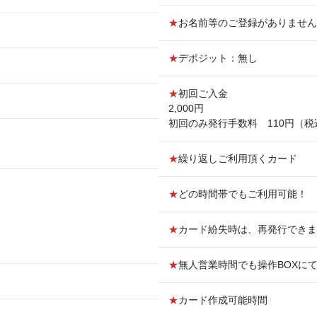
★
お名前等のご登録がありません
★
デポジット：無し
★
初回ご入金
2,000円
初回のみ発行手数料 110円（税
★
繰り返しご利用頂くカード
★
どの時間帯でもご利用可能！
。
★
カード紛失時は、再発行できま
★
無人営業時間でも操作BOXに
★
カード作成可能時間