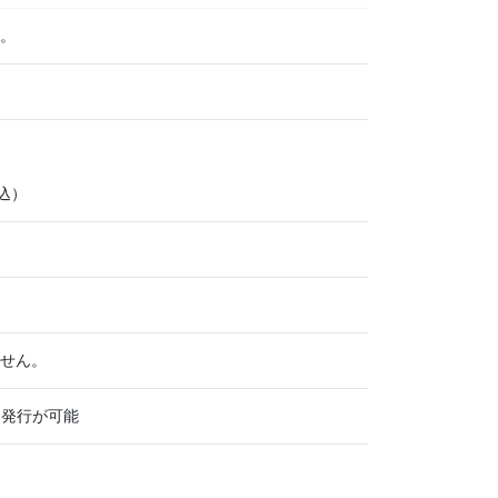
。
込）
せん。
て発行が可能