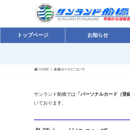
コ
ナ
ン
ビ
テ
ゲ
ン
ー
ツ
シ
トップページ
お知らせ
に
ョ
移
ン
動
に
移
動
HOME
各種カードについて
サンランド船橋では
「パーソナルカード（登
いております。