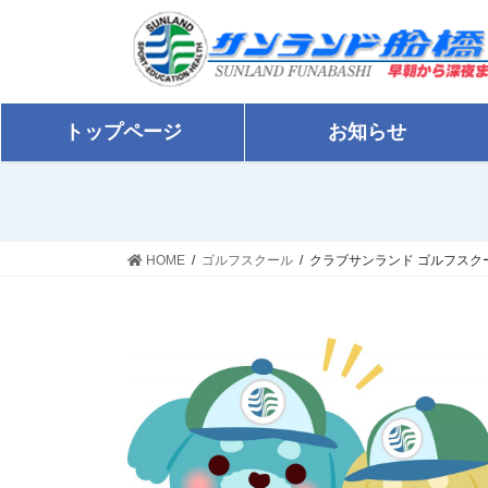
コ
ナ
ン
ビ
テ
ゲ
ン
ー
ツ
シ
トップページ
お知らせ
に
ョ
移
ン
動
に
移
動
HOME
ゴルフスクール
クラブサンランド ゴルフスク