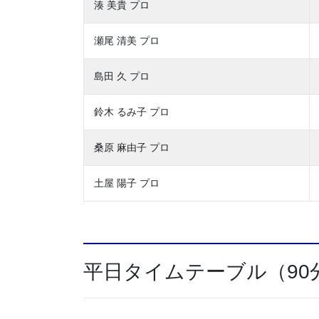
湊 美貴 プロ
瀬尾 清美 プロ
島田 久 プロ
鈴木 るみ子 プロ
桑原 麻由子 プロ
土屋 陽子 プロ
平日タイムテーブル（90