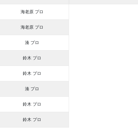
海老原 プロ
海老原 プロ
湊 プロ
鈴木 プロ
鈴木 プロ
湊 プロ
鈴木 プロ
鈴木 プロ