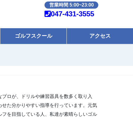
営業時間 5:00~23:00
047-431-3555
ゴルフスクール
アクセス
なプロが、ドリルや練習器具を数多く取り入
わせた分かりやすい指導を行っています。元気
ルフを目指している人、私達が素晴らしいゴル