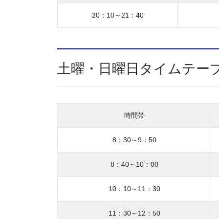
20：10～21：40
土曜・日曜日タイムテーブ
時間帯
8：30～9：50
8：40～10：00
10：10～11：30
11：30～12：50