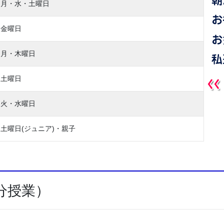
月・水・土曜日
金曜日
月・木曜日
土曜日
火・水曜日
土曜日(ジュニア)・親子
分授業）