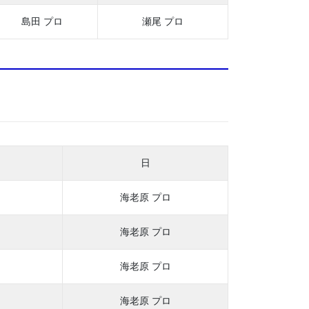
島田 プロ
瀬尾 プロ
日
海老原 プロ
海老原 プロ
海老原 プロ
海老原 プロ