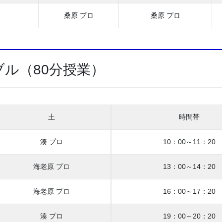
桑原 プロ
桑原 プロ
ル（80分授業）
土
時間帯
湊 プロ
10：00～11：20
海老原 プロ
13：00～14：20
海老原 プロ
16：00～17：20
湊 プロ
19：00～20：20