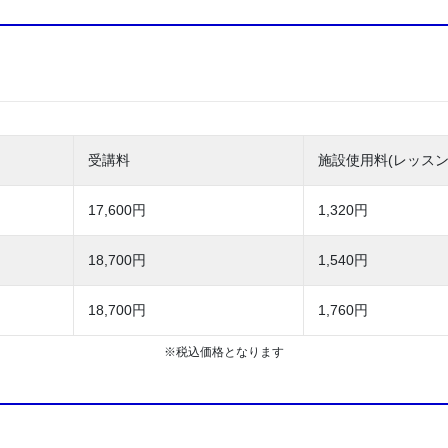
受講料
施設使用料(レッスン
17,600円
1,320円
18,700円
1,540円
18,700円
1,760円
※税込価格となります